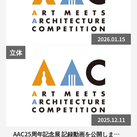
2026.01.15
立体
AAC25周年記念展 アーカイブページ・主
催者インタビューを公開しました
2025.12.11
AAC25周年記念展 記録動画を公開しまし