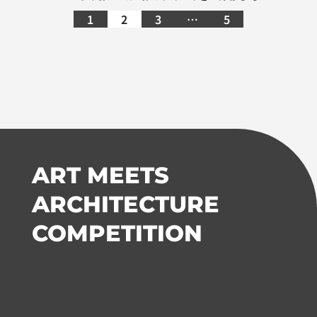
た
1
2
3
…
5
ART MEETS
ARCHITECTURE
COMPETITION