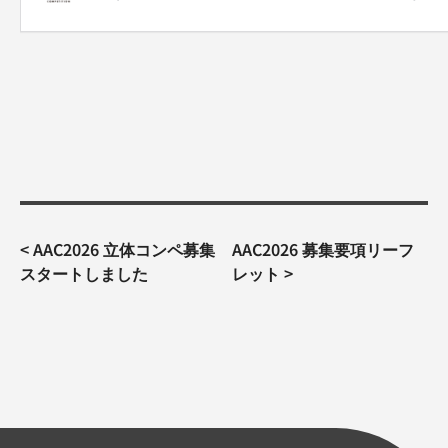
投
<
AAC2026 立体コンペ募集
AAC2026 募集要項リーフ
稿
スタートしました
レット
>
ナ
ビ
ゲ
ー
シ
ョ
ン