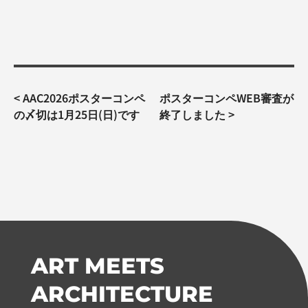
投
<
AAC2026ポスターコンペ
ポスターコンペWEB審査が
稿
の〆切は1月25日(日)です
終了しました
>
ナ
ビ
ゲ
ー
シ
ョ
ン
ART MEETS
ARCHITECTURE