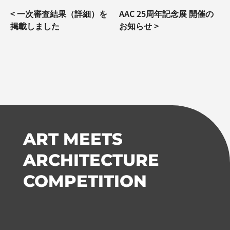
投
<
一次審査結果（詳細）を
AAC 25周年記念展 開催の
稿
掲載しました
お知らせ
>
ナ
ビ
ゲ
ー
シ
ョ
ン
ART MEETS
ARCHITECTURE
COMPETITION