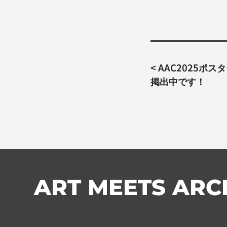
投
<
AAC2025ポ
稿
掲出中です！
ナ
ビ
ゲ
ー
シ
ョ
ン
ART MEETS ARC